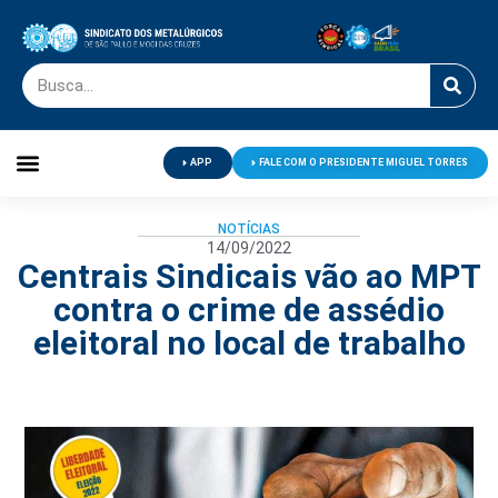
APP
FALE COM O PRESIDENTE MIGUEL TORRES
Palavra do Presidente
Jornal O Metalúrgico
Clube de Campo
Centro de Lazer
NOTÍCIAS
14/09/2022
Centrais Sindicais vão ao MPT
contra o crime de assédio
eleitoral no local de trabalho