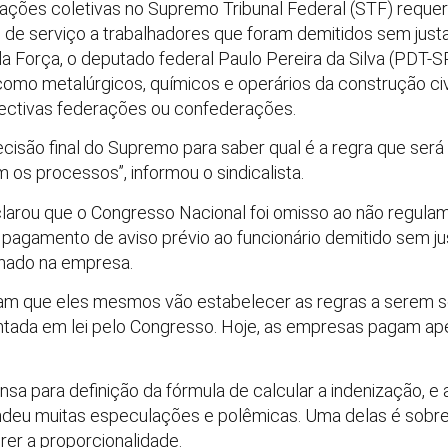
m ações coletivas no Supremo Tribunal Federal (STF) requ
 de serviço a trabalhadores que foram demitidos sem just
a Força, o deputado federal Paulo Pereira da Silva (PDT-S
 como metalúrgicos, químicos e operários da construção civi
ectivas federações ou confederações.
isão final do Supremo para saber qual é a regra que será
m os processos”, informou o sindicalista.
clarou que o Congresso Nacional foi omisso ao não regulam
 pagamento de aviso prévio ao funcionário demitido sem j
lhado na empresa.
iram que eles mesmos vão estabelecer as regras a serem 
ntada em lei pelo Congresso. Hoje, as empresas pagam ap
sa para definição da fórmula de calcular a indenização, e 
endeu muitas especulações e polêmicas. Uma delas é sobre
erer a proporcionalidade.