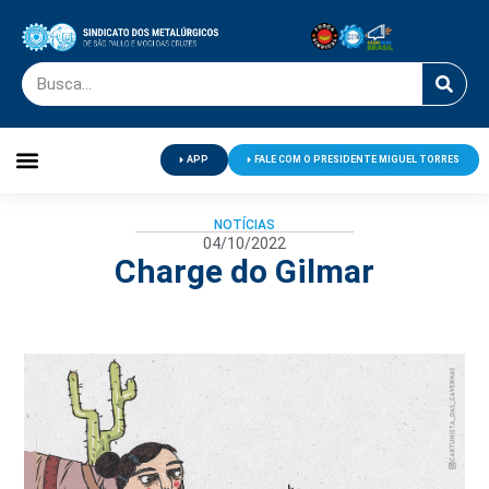
APP
FALE COM O PRESIDENTE MIGUEL TORRES
Palavra do Presidente
Jornal O Metalúrgico
Clube de Campo
Centro de Lazer
NOTÍCIAS
04/10/2022
Charge do Gilmar