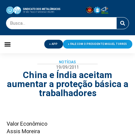
APP
FALE COM O PRESIDENTE MIGUEL TORRES
Palavra do Presidente
Jornal O Metalúrgico
Clube de Campo
Centro de Lazer
NOTÍCIAS
19/09/2011
China e Índia aceitam
aumentar a proteção básica a
trabalhadores
Valor Econômico
Assis Moreira