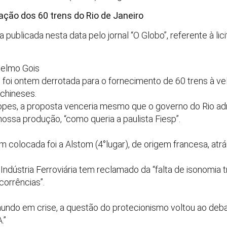
tação dos 60 trens do Rio de Janeiro
publicada nesta data pelo jornal “O Globo”, referente à lic
celmo Gois
al foi ontem derrotada para o fornecimento de 60 trens à ve
 chineses.
Lopes, a proposta venceria mesmo que o governo do Rio ad
ossa produção, “como queria a paulista Fiesp”.
m colocada foi a Alstom (4°lugar), de origem francesa, atr
 Indústria Ferroviária tem reclamado da “falta de isonomia t
orrências”.
mundo em crise, a questão do protecionismo voltou ao 
.”