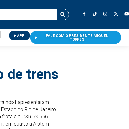
APP
FALE COM O PRESIDENTE MIGUEL
TORRES
 de trens
 mundial, apresentaram
o Estado do Rio de Janeiro
a frota e a CSR R$ 556
il; em quarto a Alstom