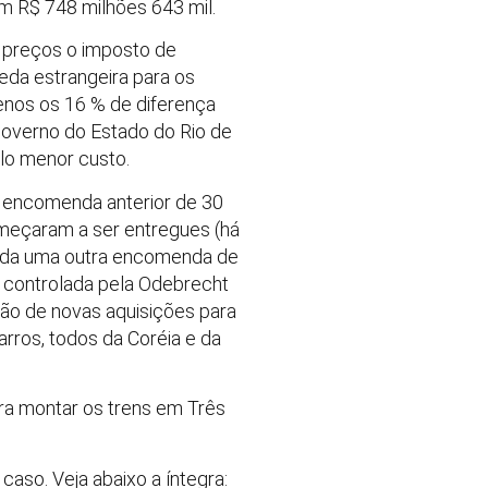
om R$ 748 milhões 643 mil.
s preços o imposto de
da estrangeira para os
nos os 16 % de diferença
governo do Estado do Rio de
elo menor custo.
a encomenda anterior de 30
omeçaram a ser entregues (há
inda uma outra encomenda de
je controlada pela Odebrecht
são de novas aquisições para
arros, todos da Coréia e da
ra montar os trens em Três
 caso. Veja abaixo a íntegra: