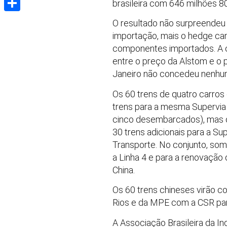
brasileira com 646 milhões 8
Share
O resultado não surpreendeu o
importação, mais o hedge ca
componentes importados. A 
entre o preço da Alstom e o 
Janeiro não concedeu nenhum 
Os 60 trens de quatro carros
trens para a mesma Supervia 
cinco desembarcados), mas 
30 trens adicionais para a Su
Transporte. No conjunto, som
a Linha 4 e para a renovação 
China.
Os 60 trens chineses virão c
Rios e da MPE com a CSR par
A Associação Brasileira da Ind