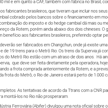
00 mil e em quinto a CAF, também com fábrica no Brasil, c
s fabricantes brasileiros, que tiveram que incluir nos seu
mbial cobrado pelos bancos sobre o financiamento em moe
combinação do imposto e do hedge cambial dá mais ou me
preço da Rotem, porém ainda abaixo dos dois chineses. O 
benefício aos fabricantes brasileiros, preferindo optar p
 deverão ser fabricados em Changchun, onde já existe um
e de 19 trens para o Metrô Rio. Os trens da Supervia já c
os do Metrô Rio estão com um atraso de dois anos. Há a
pervia, que deve ser feita diretamente pela operadora, ho
ando a frota comprada anteriormente da Rotem, e a previ
da frota do Metrô, o Rio de Janeiro estará perto de 1.000 c
ompletos. As tentativas de acordo da Ttrans com a CNR pa
a montá-los no Rio não prosperaram.
ústria Ferroviária (Abifer) divulgou uma nota oficial sobre o