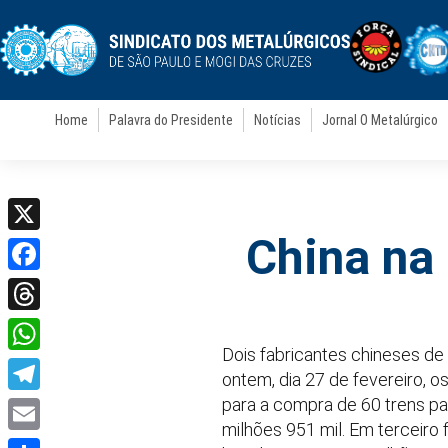
Home
Palavra do Presidente
Notícias
Jornal O Metalúrgico
China na
X
Facebook
Threads
Dois fabricantes chineses de
WhatsApp
ontem, dia 27 de fevereiro, o
para a compra de 60 trens pa
Telegram
milhões 951 mil. Em terceiro
Email