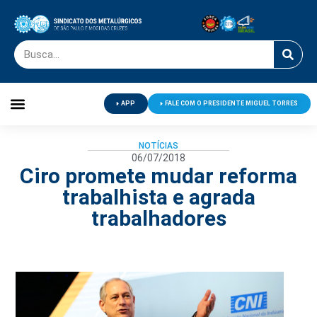
APP
FALE COM O PRESIDENTE MIGUEL TORRES
Palavra do Presidente
Jornal O Metalúrgico
Clube de Campo
Centro de Lazer
NOTÍCIAS
06/07/2018
Ciro promete mudar reforma
trabalhista e agrada
trabalhadores