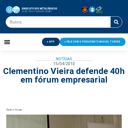
APP
FALE COM O PRESIDENTE MIGUEL TORRES
Palavra do Presidente
Jornal O Metalúrgico
Clube de Campo
Centro de Lazer
NOTÍCIAS
15/04/2010
Clementino Vieira defende 40h
em fórum empresarial
Beatriz Arruda