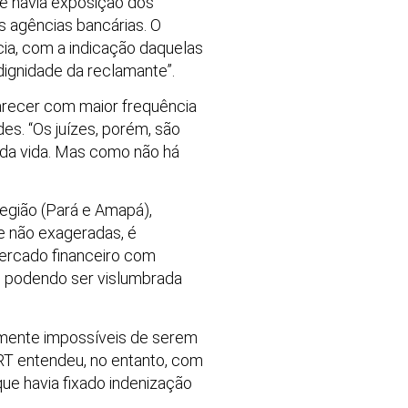
 e havia exposição dos
s agências bancárias. O
ia, com a indicação daquelas
ignidade da reclamante”.
recer com maior frequência
es. “Os juízes, porém, são
e da vida. Mas como não há
egião (Pará e Amapá),
e não exageradas, é
mercado financeiro com
não podendo ser vislumbrada
camente impossíveis de serem
RT entendeu, no entanto, com
ue havia fixado indenização