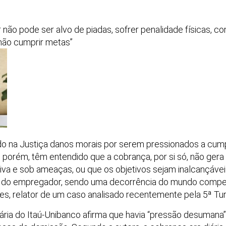
 não pode ser alvo de piadas, sofrer penalidade físicas, 
 não cumprir metas”
o na Justiça danos morais por serem pressionados a cumpr
, porém, têm entendido que a cobrança, por si só, não ger
siva e sob ameaças, ou que os objetivos sejam inalcançáv
o do empregador, sendo uma decorrência do mundo competit
s, relator de um caso analisado recentemente pela 5ª Tu
ária do Itaú-Unibanco afirma que havia “pressão desumana