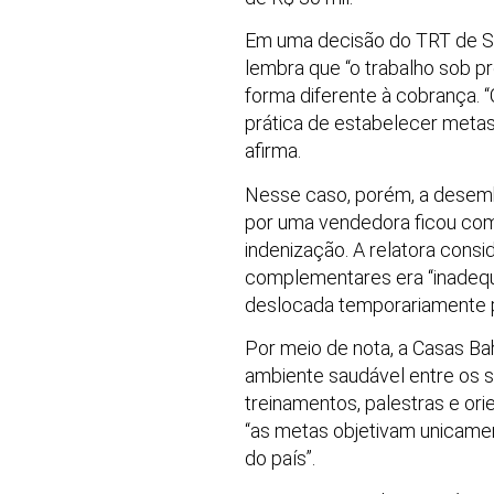
Em uma decisão do TRT de Sã
lembra que “o trabalho sob p
forma diferente à cobrança. “
prática de estabelecer meta
afirma.
Nesse caso, porém, a desemb
por uma vendedora ficou comp
indenização. A relatora cons
complementares era “inadequa
deslocada temporariamente pa
Por meio de nota, a Casas Ba
ambiente saudável entre os s
treinamentos, palestras e or
“as metas objetivam unicamen
do país”.