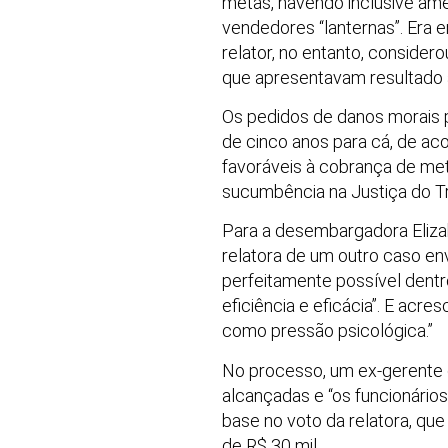
metas, havendo inclusive ame
vendedores “lanternas”. Era e
relator, no entanto, conside
que apresentavam resultado 
Os pedidos de danos morais
de cinco anos para cá, de aco
favoráveis à cobrança de meta
sucumbência na Justiça do Tr
Para a desembargadora Eliza
relatora de um outro caso en
perfeitamente possível dentr
eficiência e eficácia”. E acre
como pressão psicológica.”
No processo, um ex-gerente d
alcançadas e “os funcionário
base no voto da relatora, qu
de R$ 30 mil.