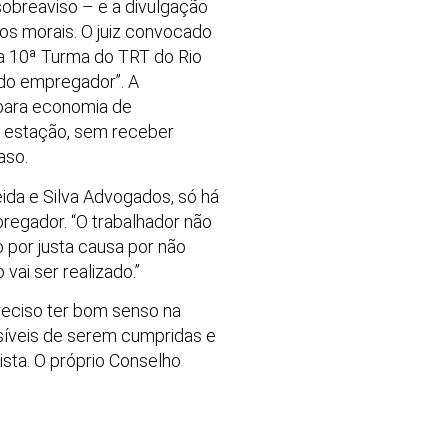
sobreaviso – e a divulgação
s morais. O juiz convocado
na 10ª Turma do TRT do Rio
 do empregador”. A
 para economia de
a estação, sem receber
aso.
ida e Silva Advogados, só há
regador. “O trabalhador não
o por justa causa por não
vai ser realizado.”
reciso ter bom senso na
síveis de serem cumpridas e
ista. O próprio Conselho