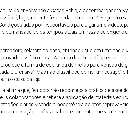
o Paulo envolvendo a Casas Bahia, a desembargadora Ky
ressão é, hoje, inerente à sociedade moderna”. Segundo el
Condições tidas por insuportáveis para alguns indivíduos, p
s é demandada pelos tempos atuais em razão da exigência
argadora, relatora do caso, entendeu que em uma das du
rovado assédio moral. A turma decidiu, então, reduzir de R
iderou que a forma de cobrança de metas para vendas de g
da e ofensiva”. Mas não classificou como “um castigo” o f
ra o caixa da loja.
hia afirma que, “embora não reconheça a prática de assédi
eus colaboradores e reitera a aplicação de materiais educ
ientações diárias visando a inocorrência de atos reprováve
te a motivação profissional, entendimento que vem sendo