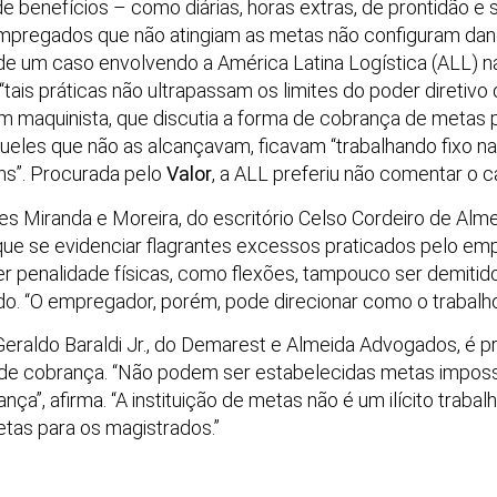
e benefícios – como diárias, horas extras, de prontidão e 
mpregados que não atingiam as metas não configuram dano
r de um caso envolvendo a América Latina Logística (ALL) 
tais práticas não ultrapassam os limites do poder diretivo
um maquinista, que discutia a forma de cobrança de metas
ueles que não as alcançavam, ficavam “trabalhando fixo n
ns”. Procurada pelo
Valor
, a ALL preferiu não comentar o c
Miranda e Moreira, do escritório Celso Cordeiro de Alme
e se evidenciar flagrantes excessos praticados pelo emp
er penalidade físicas, como flexões, tampouco ser demitid
o. “O empregador, porém, pode direcionar como o trabalho 
raldo Baraldi Jr., do Demarest e Almeida Advogados, é p
 de cobrança. “Não podem ser estabelecidas metas impos
a”, afirma. “A instituição de metas não é um ilícito trabalh
tas para os magistrados.”