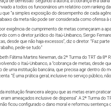
aça de demissão. Segundo a autora, a cobrança era diária
nviado a todos os funcionários um relatório com ranking da
rou que “a simples exposição do desempenho de cada agênc
abaixo da meta não pode ser considerada como ofensa à d
 por exigência de cumprimento de metas começaram a apa
rdo com o diretor jurídico do Itaú-Unibanco, Sergio Fernand
s, desde que não haja excessos”, diz o diretor. “Faz part
abalho, pede-se tudo.”
beth Fátima Martins Newman, da 2ª Turma do TRT da 8ª R
volvendo o Itaú-Unibanco, a “cobrança de metas, desde qu
o de uma instituição bancária, que precisa agir dentro do 
scenta: “É uma prática geral, inclusive no serviço público, 
a instituição financeira alegou que as metas eram prati
s eram ameaçados inclusive de dispensa”. A 2ª Turma do T
e não ficou configurado o dano moral e reformou sentença q