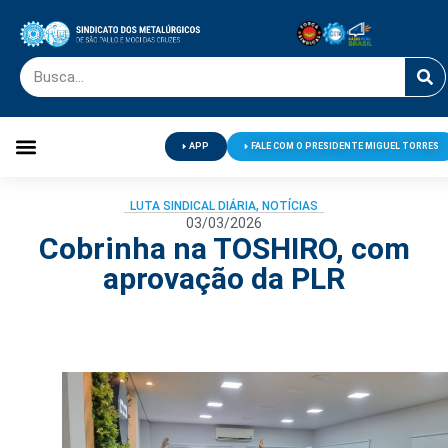
APP
FALE COM O PRESIDENTE MIGUEL TORRES
Palavra do Presidente
Jornal O Metalúrgico
Clube de Campo
Centro de Lazer
LUTA SINDICAL DIÁRIA
,
NOTÍCIAS
03/03/2026
Cobrinha na TOSHIRO, com
aprovação da PLR