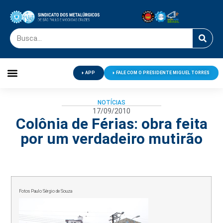
APP
FALE COM O PRESIDENTE MIGUEL TORRES
Palavra do Presidente
Jornal O Metalúrgico
Clube de Campo
Centro de Lazer
NOTÍCIAS
17/09/2010
Colônia de Férias: obra feita
por um verdadeiro mutirão
Fotos Paulo Sérgio de Souza