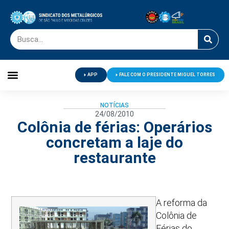
APP
FALE COM O PRESIDENTE MIGUEL TORRES
Palavra do Presidente
Jornal O Metalúrgico
Clube de Campo
Centro de Lazer
NOTÍCIAS
24/08/2010
Colônia de férias: Operários
concretam a laje do
restaurante
A reforma da
Colônia de
Férias do