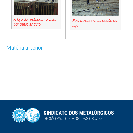
A laje do restaurante vista
Elza fazendo a inspeção da
por outro ângulo
laje
Matéria anterior