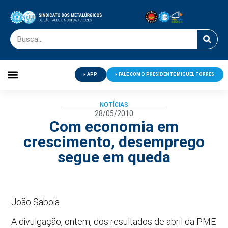
APP
FALE COM O PRESIDENTE MIGUEL TORRES
Palavra do Presidente
Jornal O Metalúrgico
Clube de Campo
Centro de Lazer
NOTÍCIAS
28/05/2010
Com economia em
crescimento, desemprego
segue em queda
João Saboia
A divulgação, ontem, dos resultados de abril da PME