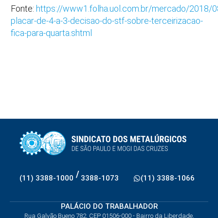
Fonte:
https://www1.folha.uol.com.br/mercado/2018/
placar-de-4-a-3-decisao-do-stf-sobre-terceirizacao-
fica-para-quarta.shtml
/
(11) 3388-1000
3388-1073
(11) 3388-1066
PALÁCIO DO TRABALHADOR
Rua Galvão Bueno 782, CEP 01506-000 - Bairro da Liberdade,