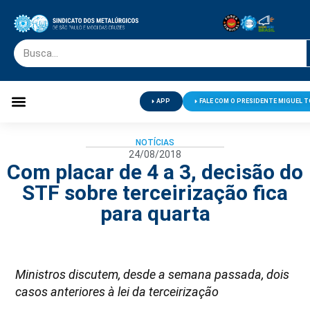
APP
FALE COM O PRESIDENTE MIGUEL 
Palavra do Presidente
Jornal O Metalúrgico
Clube de Campo
Centro de Lazer
NOTÍCIAS
24/08/2018
Com placar de 4 a 3, decisão do
STF sobre terceirização fica
para quarta
Ministros discutem, desde a semana passada, dois
casos anteriores à lei da terceirização