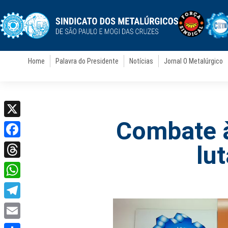
Home
Palavra do Presidente
Notícias
Jornal O Metalúrgico
Combate 
X
Facebook
lu
Threads
WhatsApp
Telegram
Email