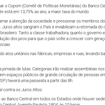
ar o Copom (Comitê de Políticas Monetárias) do Banco Cent
ente está em 13,75% ao ano, a maior taxa do mundo.
mar a atenção da sociedade e pressionar os membros do 
s. Juros altos sangram o País e inviabilizam a retomada do
asileiro. Tanto a classe trabalhadora, quanto o governo e
dução dos juros para que o país volte a crescer com gera
ciais.
 do atos unitários nas fábricas, empresas e ruas, levando b
ornada de lutas. Categorias irão realizar assembleias nos 
s em espaços públicos de grande circulação de pessoas em
P) haverá uma passeata a partir das 8h.
l contra os Juros Altos.
 ao Banco Central em todos os Estados onde houver sede 
 Central, Avenida Paulista, 1804, às 10 horas.