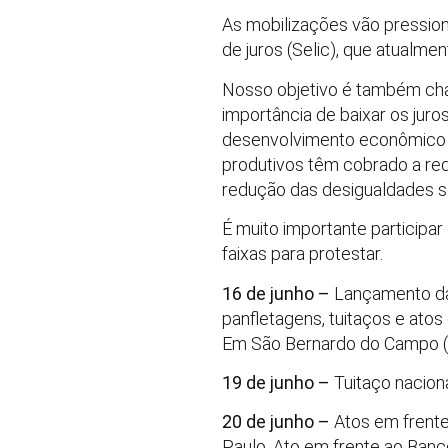
As mobilizações vão pression
de juros (Selic), que atualm
Nosso objetivo é também cha
importância de baixar os juro
desenvolvimento econômico br
produtivos têm cobrado a re
redução das desigualdades so
É muito importante participar
faixas para protestar.
16 de junho –
Lançamento da j
panfletagens, tuitaços e ato
Em São Bernardo do Campo (S
19 de junho –
Tuitaço naciona
20 de junho –
Atos em frente
Paulo, Ato em frente ao Banco