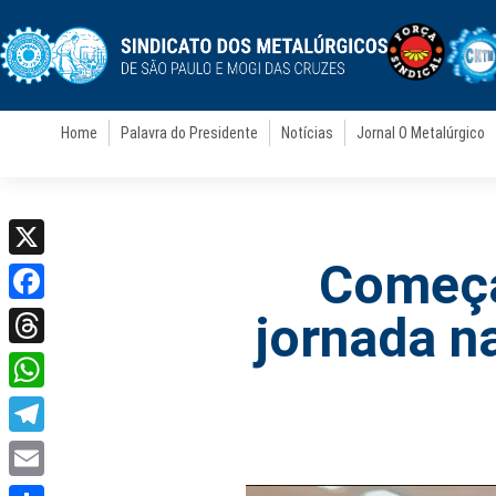
Home
Palavra do Presidente
Notícias
Jornal O Metalúrgico
Começa 
X
Facebook
jornada na
Threads
WhatsApp
Telegram
Email