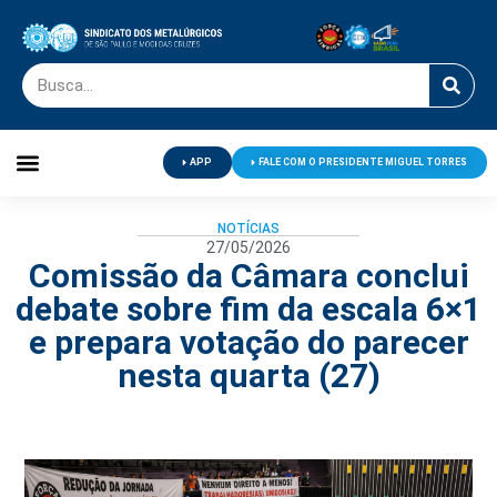
APP
FALE COM O PRESIDENTE MIGUEL TORRES
Palavra do Presidente
Jornal O Metalúrgico
Clube de Campo
Centro de Lazer
NOTÍCIAS
27/05/2026
Comissão da Câmara conclui
debate sobre fim da escala 6×1
e prepara votação do parecer
nesta quarta (27)