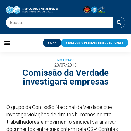
APP
FALE COM O PRESIDENTE MIGUEL TORRES
Palavra do Presidente
Jornal O Metalúrgico
Clube de Campo
Centro de Lazer
NOTÍCIAS
23/07/2013
Comissão da Verdade
investigará empresas
O grupo da Comissão Nacional da Verdade que
investiga violações de direitos humanos contra
trabalhadores e movimento sindical
vai analisar
documentos entregues ontem pela CSP Conlutas,