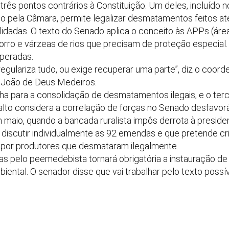
rês pontos contrários à Constituição. Um deles, incluído n
 pela Câmara, permite legalizar desmatamentos feitos até
idadas. O texto do Senado aplica o conceito às APPs (ár
rro e várzeas de rios que precisam de proteção especial.
peradas.
egulariza tudo, ou exige recuperar uma parte”, diz o coor
, João de Deus Medeiros.
a para a consolidação de desmatamentos ilegais, e o terce
alto considera a correlação de forças no Senado desfavorá
aio, quando a bancada ruralista impôs derrota à preside
 discutir individualmente as 92 emendas e que pretende cria
o por produtores que desmataram ilegalmente.
 pelo peemedebista tornará obrigatória a instauração de
mbiental. O senador disse que vai trabalhar pelo texto pos