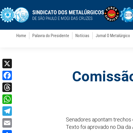
Home
Palavra do Presidente
Notícias
Jornal O Metalúrgico
Comissão
X
Facebook
Threads
WhatsApp
Senadores apontam trechos c
Telegram
Texto foi aprovado no Dia da
Email