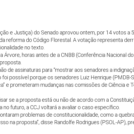
ção e Justiça) do Senado aprovou ontem, por 14 votos a 5,
a reforma do Código Florestal. A votação representa derr
ionalidade no texto.
a Árvore, horas antes de a CNBB (Conferência Nacional dos 
 proposta.
lhão de assinaturas para “mostrar aos senadores a indigna
o foi possível porque os senadores Luiz Henrique (PMDB-S
ça” e prometeram mudanças nas comissões de Ciência e Te
sar se a proposta está ou não de acordo com a Constituiçã
 no futuro, a CCJ voltará a avaliar o caso específico.
ntaram problemas de constitucionalidade, como a quebra 
cesso na proposta”, disse Randolfe Rodrigues (PSOL-AP), 