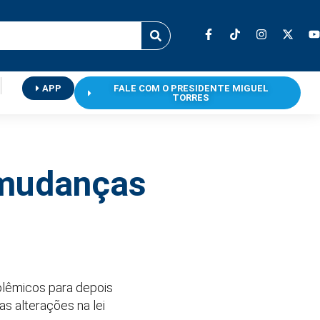
APP
FALE COM O PRESIDENTE MIGUEL
TORRES
 mudanças
olêmicos para depois
s alterações na lei