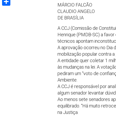
MÁRCIO FALCÃO
Share
CLAUDIO ANGELO
DE BRASÍLIA
A CCJ (Comissão de Constitui
Henrique (PMDB-SC) a favor d
técnicos apontam inconstituc
A aprovação ocorreu no Dia d
mobilização popular contra a
A entidade quer coletar 1 mi
às mudanças na lei. A votaçã
pediram um “voto de confian
Ambiente.
A CCJ é responsável por anali
algum senador levantar dúvida
Ao menos sete senadores apo
equilibrado. “Há muito retro
na Justiça.