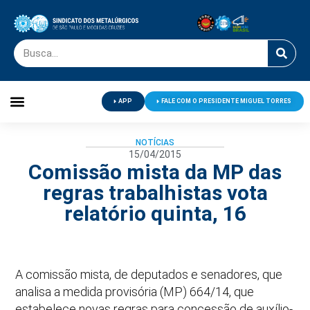
APP
FALE COM O PRESIDENTE MIGUEL TORRES
Palavra do Presidente
Jornal O Metalúrgico
Clube de Campo
Centro de Lazer
NOTÍCIAS
15/04/2015
Comissão mista da MP das
regras trabalhistas vota
relatório quinta, 16
A comissão mista, de deputados e senadores, que
analisa a medida provisória (MP) 664/14, que
estabelece novas regras para concessão de auxílio-