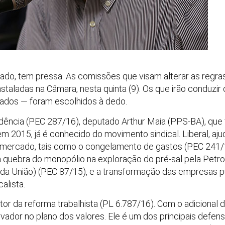
ado, tem pressa. As comissões que visam alterar as regras
instaladas na Câmara, nesta quinta (9). Os que irão conduzir
iados — foram escolhidos à dedo.
dência (PEC 287/16), deputado Arthur Maia (PPS-BA), que f
em 2015, já é conhecido do movimento sindical. Liberal, aj
 mercado, tais como o congelamento de gastos (PEC 241/1
a quebra do monopólio na exploração do pré-sal pela Petr
 da União) (PEC 87/15), e a transformação das empresas 
alista.
ator da reforma trabalhista (PL 6.787/16). Com o adicional
ador no plano dos valores. Ele é um dos principais defen