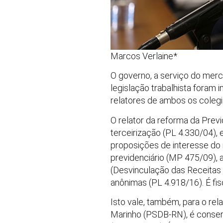
Marcos Verlaine*
O governo, a serviço do merc
legislação trabalhista foram 
relatores de ambos os coleg
O relator da reforma da Previ
terceirização (PL 4.330/04), 
proposições de interesse do
previdenciário (MP 475/09), 
(Desvinculação das Receitas
anônimas (PL 4.918/16). É fisc
Isto vale, também, para o rel
Marinho (PSDB-RN), é conserv