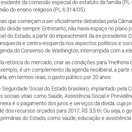
presidente da comissão especial do estatuto da família (PL 
ião do ensino religioso (PL 6.314/05).
mas que começam a ser oficialmente debatidas pela Câma
 desde sempre. Entretanto, não havia espaço no plano pol
l do Estado, a partir do impeachment da ex-presidente D
esquerda e centro-esquerda nos aspectos políticos e socia
agenda do Consenso de Washington, interrompida com a ele
la retórica do mercado, criar as condições para “melhoria 
 exemplo, é um complemento da agenda neoliberal, a parti
la, em termos reais, o gasto público por 20 anos.
Seguridade Social do Estado brasileiro, implantado pela C
as sociais vitais como Saúde, Assistência Social e Previdên
eira é o pagamento dos juros e serviços da dívida, cuja pr
de dos recursos orçados para 2017, R$ 3,5 tri. Ou seja, o g
 primárias do Estado, como saúde, educação e assistência