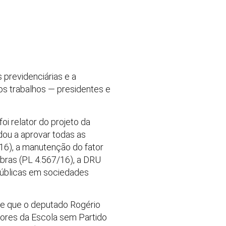
 previdenciárias e a
 os trabalhos — presidentes e
oi relator do projeto da
udou a aprovar todas as
6), a manutenção do fator
obras (PL 4.567/16), a DRU
públicas em sociedades
 de que o deputado Rogério
sores da Escola sem Partido