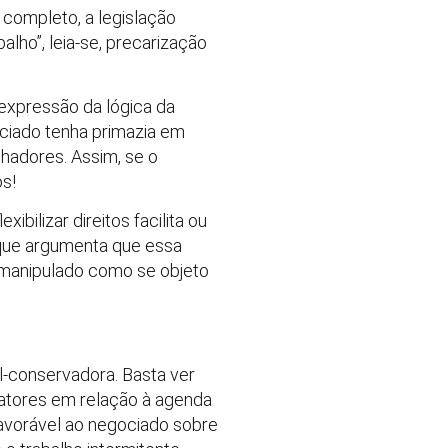
 completo, a legislação
lho”, leia-se, precarização
r expressão da lógica da
ociado tenha primazia em
lhadores. Assim, se o
os!
bilizar direitos facilita ou
, que argumenta que essa
 manipulado como se objeto
l-conservadora. Basta ver
latores em relação à agenda
favorável ao negociado sobre