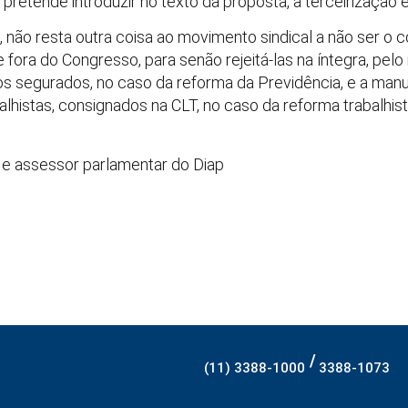
 pretende introduzir no texto da proposta, a terceirização e
, não resta outra coisa ao movimento sindical a não ser 
e fora do Congresso, para senão rejeitá-las na íntegra, pe
uros segurados, no caso da reforma da Previdência, e a man
alhistas, consignados na CLT, no caso da reforma trabalhi
ico e assessor parlamentar do Diap
/
(11) 3388-1000
3388-1073