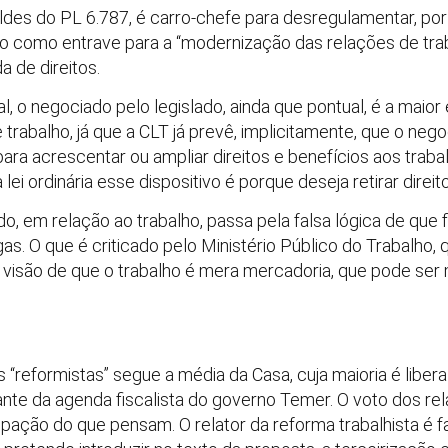
oldes do PL 6.787, é carro-chefe para desregulamentar, por
do como entrave para a “modernização das relações de traba
a de direitos.
al, o negociado pelo legislado, ainda que pontual, é a maio
trabalho, já que a CLT já prevê, implicitamente, que o neg
 para acrescentar ou ampliar direitos e benefícios aos traba
ei ordinária esse dispositivo é porque deseja retirar direit
m relação ao trabalho, passa pela falsa lógica de que flexi
as. O que é criticado pelo Ministério Público do Trabalho
 visão de que o trabalho é mera mercadoria, que pode ser
reformistas” segue a média da Casa, cuja maioria é libera
te da agenda fiscalista do governo Temer. O voto dos re
cipação do que pensam. O relator da reforma trabalhista é 