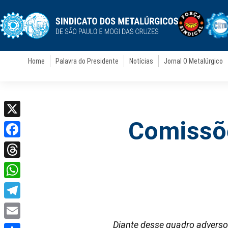
Home
Palavra do Presidente
Notícias
Jornal O Metalúrgico
Comissõe
X
Facebook
Threads
WhatsApp
Telegram
Diante desse quadro adverso
Email