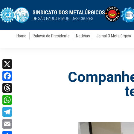
Home
Palavra do Presidente
Notícias
Jornal O Metalúrgico
Companhei
X
Facebook
t
Threads
WhatsApp
Telegram
Email