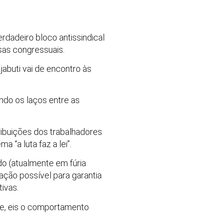
rdadeiro bloco antissindical
sas congressuais.
abuti vai de encontro às
ndo os laços entre as
ibuições dos trabalhadores
 “a luta faz a lei”.
o (atualmente em fúria
ção possível para garantia
ivas.
ente, eis o comportamento