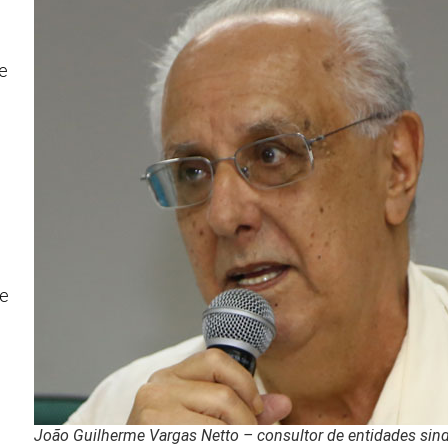
e
 e
s
João Guilherme Vargas Netto – consultor de entidades sind