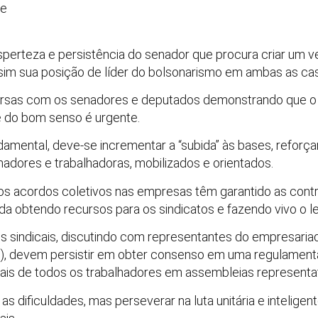
te
perteza e persistência do senador que procura criar um ve
sim sua posição de líder do bolsonarismo em ambas as ca
ersas com os senadores e deputados demonstrando que o j
e do bom senso é urgente.
damental, deve-se incrementar a “subida” às bases, reforça
lhadores e trabalhadoras, mobilizados e orientados.
os acordos coletivos nas empresas têm garantido as contr
a obtendo recursos para os sindicatos e fazendo vivo o lema
 sindicais, discutindo com representantes do empresariad
o), devem persistir em obter consenso em uma regulamenta
egais de todos os trabalhadores em assembleias representat
 as dificuldades, mas perseverar na luta unitária e intelig