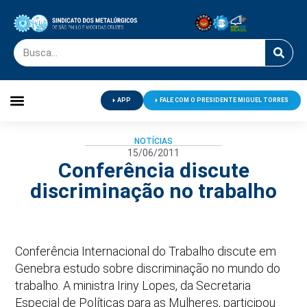
APP
FALE COM O PRESIDENTE MIGUEL TORRES
Palavra do Presidente
Jornal O Metalúrgico
Clube de Campo
Centro de Lazer
NOTÍCIAS
15/06/2011
Conferência discute
discriminação no trabalho
Conferência Internacional do Trabalho discute em
Genebra estudo sobre discriminação no mundo do
trabalho. A ministra Iriny Lopes, da Secretaria
Especial de Políticas para as Mulheres, participou