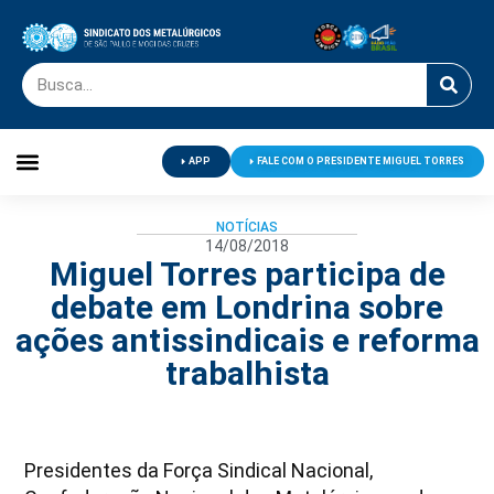
APP
FALE COM O PRESIDENTE MIGUEL TORRES
Palavra do Presidente
Jornal O Metalúrgico
Clube de Campo
Centro de Lazer
NOTÍCIAS
14/08/2018
Miguel Torres participa de
debate em Londrina sobre
ações antissindicais e reforma
trabalhista
Presidentes da Força Sindical Nacional,