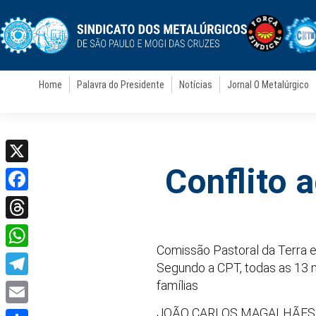
Home
Palavra do Presidente
Notícias
Jornal O Metalúrgico
Conflito 
X
Facebook
Threads
Comissão Pastoral da Terra 
WhatsApp
Segundo a CPT, todas as 13 
famílias
Telegram
JOÃO CARLOS MAGALHÃES,
Email