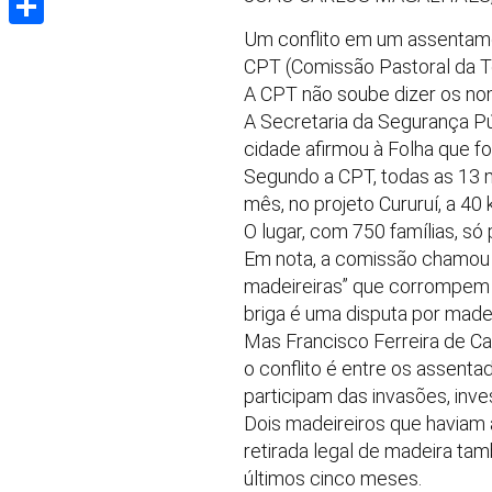
Um conflito em um assentame
Share
CPT (Comissão Pastoral da Ter
A CPT não soube dizer os no
A Secretaria da Segurança Pú
cidade afirmou à Folha que f
Segundo a CPT, todas as 13 m
mês, no projeto Cururuí, a 40
O lugar, com 750 famílias, só
Em nota, a comissão chamou a
madeireiras” que corrompem 
briga é uma disputa por made
Mas Francisco Ferreira de Ca
o conflito é entre os assenta
participam das invasões, inves
Dois madeireiros que haviam 
retirada legal de madeira ta
últimos cinco meses.