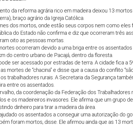
nto da reforma agrária rico em madeira deixou 13 mortos
ra), braço agrário da Igreja Católica.
mes dos mortos, onde estão seus corpos nem como eles 
blica do Estado não confirma e diz que ocorreram três ass
oram oito as pessoas mortas.
ortes ocorreram devido a uma briga entre os assentados 
 km do centro urbano de Pacajá, dentro da floresta.
 pode ser acessado por estradas de terra. A cidade fica a
s mortes de “chacina” e disse que a causa do conflito “sã
os trabalhadores rurais. A Secretaria da Segurança també
ira entre os assentados.
rvalho, da coordenação da Federação dos Trabalhadores na
dos e os madeireiros invasores. Ele afirma que um grupo de
tindo dinheiro para tirar a madeira da área.
ajudado os assentados a conseguir uma autorização do go
mbém foram mortos, disse. Ele afirmou ainda que as 13 mo