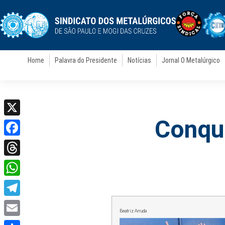
Home
Palavra do Presidente
Notícias
Jornal O Metalúrgico
Conqui
X
Facebook
Threads
WhatsApp
Telegram
Beatriz Arruda
Email