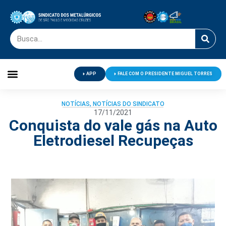
APP
FALE COM O PRESIDENTE MIGUEL TORRES
Palavra do Presidente
Jornal O Metalúrgico
Clube de Campo
Centro de Lazer
NOTÍCIAS
,
NOTÍCIAS DO SINDICATO
17/11/2021
Conquista do vale gás na Auto
Eletrodiesel Recupeças