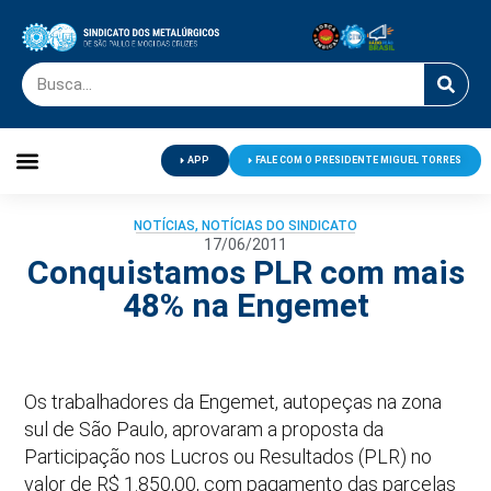
APP
FALE COM O PRESIDENTE MIGUEL TORRES
Palavra do Presidente
Jornal O Metalúrgico
Clube de Campo
Centro de Lazer
NOTÍCIAS
,
NOTÍCIAS DO SINDICATO
17/06/2011
Conquistamos PLR com mais
48% na Engemet
Os trabalhadores da Engemet, autopeças na zona
sul de São Paulo, aprovaram a proposta da
Participação nos Lucros ou Resultados (PLR) no
valor de R$ 1.850,00, com pagamento das parcelas