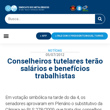
APP
FALE COM O PRESIDENTE MIGUEL TORRES
Palavra do Presidente
Jornal O Metalúrgico
Clube de Campo
Centro de Lazer
NOTÍCIAS
05/07/2012
Conselheiros tutelares terão
salários e benefícios
trabalhistas
Em votação simbólica na tarde do dia 4, os
senadores aprovaram em Plenário o substitutivo da
Câmara ao PLS 278/2009, que trata dos conselhos