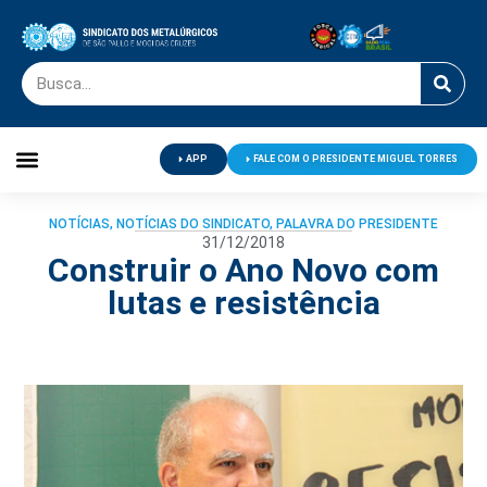
APP
FALE COM O PRESIDENTE MIGUEL TORRES
Palavra do Presidente
Jornal O Metalúrgico
Clube de Campo
Centro de Lazer
NOTÍCIAS
,
NOTÍCIAS DO SINDICATO
,
PALAVRA DO PRESIDENTE
31/12/2018
Construir o Ano Novo com
lutas e resistência