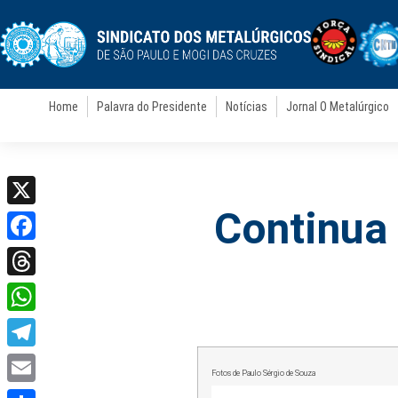
Home
Palavra do Presidente
Notícias
Jornal O Metalúrgico
Continua
X
Facebook
Threads
WhatsApp
Telegram
Fotos de Paulo Sérgio de Souza
Email