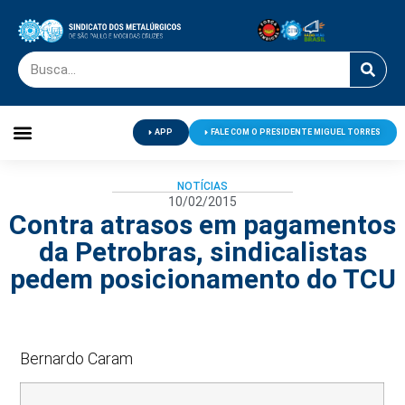
APP
FALE COM O PRESIDENTE MIGUEL TORRES
Palavra do Presidente
Jornal O Metalúrgico
Clube de Campo
Centro de Lazer
NOTÍCIAS
10/02/2015
Contra atrasos em pagamentos
da Petrobras, sindicalistas
pedem posicionamento do TCU
Bernardo Caram