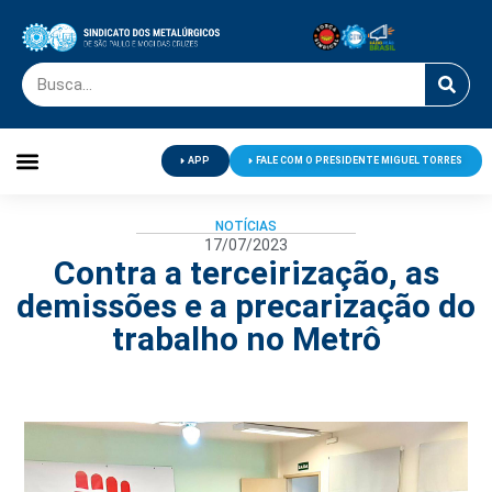
APP
FALE COM O PRESIDENTE MIGUEL TORRES
Palavra do Presidente
Jornal O Metalúrgico
Clube de Campo
Centro de Lazer
NOTÍCIAS
17/07/2023
Contra a terceirização, as
demissões e a precarização do
trabalho no Metrô