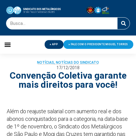
APP
FALE COM O PRESIDENTE MIGUEL TORRES
Palavra do Presidente
Jornal O Metalúrgico
Clube de Campo
Centro de Lazer
NOTÍCIAS
,
NOTÍCIAS DO SINDICATO
17/12/2018
Convenção Coletiva garante
mais direitos para você!
Além do reajuste salarial com aumento real e dos
abonos conquistados para a categoria, na data-base
de 1º de novembro, o Sindicato dos Metalúrgicos
de São Paulo e Mogi das Cruzes tem garantido nas