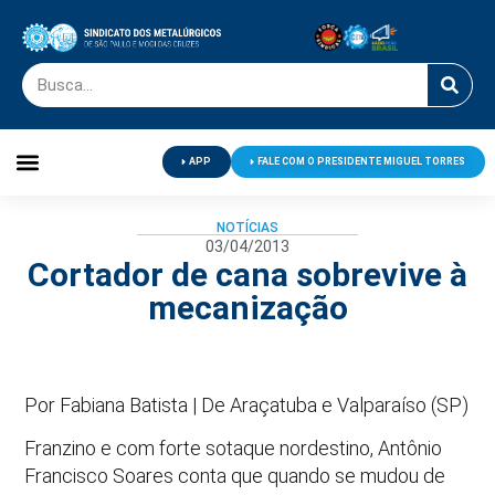
APP
FALE COM O PRESIDENTE MIGUEL TORRES
Palavra do Presidente
Jornal O Metalúrgico
Clube de Campo
Centro de Lazer
NOTÍCIAS
03/04/2013
Cortador de cana sobrevive à
mecanização
Por Fabiana Batista | De Araçatuba e Valparaíso (SP)
Franzino e com forte sotaque nordestino, Antônio
Francisco Soares conta que quando se mudou de