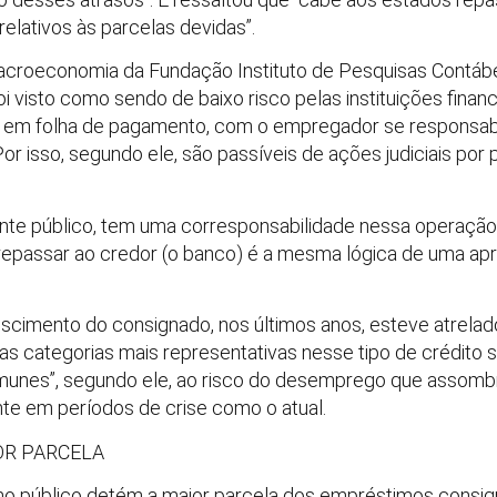
elativos às parcelas devidas”.
macroeconomia da Fundação Instituto de Pesquisas Contábei
 visto como sendo de baixo risco pelas instituições finan
e em folha de pagamento, com o empregador se responsabi
 isso, segundo ele, são passíveis de ações judiciais por p
nte público, tem uma corresponsabilidade nessa operação
 repassar ao credor (o banco) é a mesma lógica de uma apr
scimento do consignado, nos últimos anos, esteve atrelado
, as categorias mais representativas nesse tipo de crédito 
imunes”, segundo ele, ao risco do desemprego que assomb
mente em períodos de crise como o atual.
OR PARCELA
smo público detém a maior parcela dos empréstimos consig