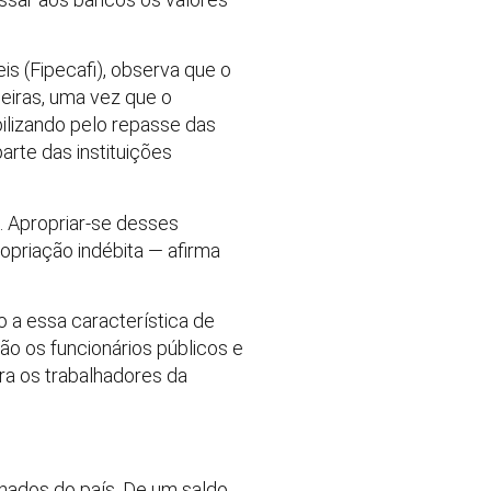
s (Fipecafi), observa que o
ceiras, uma vez que o
lizando pelo repasse das
arte das instituições
. Apropriar-se desses
opriação indébita — afirma
 a essa característica de
são os funcionários públicos e
ra os trabalhadores da
nados do país. De um saldo