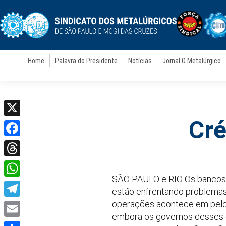
Home
Palavra do Presidente
Notícias
Jornal O Metalúrgico
Cré
X
Facebook
Threads
SÃO PAULO e RIO Os bancos 
WhatsApp
estão enfrentando problemas 
operações acontece em pelo 
Telegram
embora os governos desses e
Email