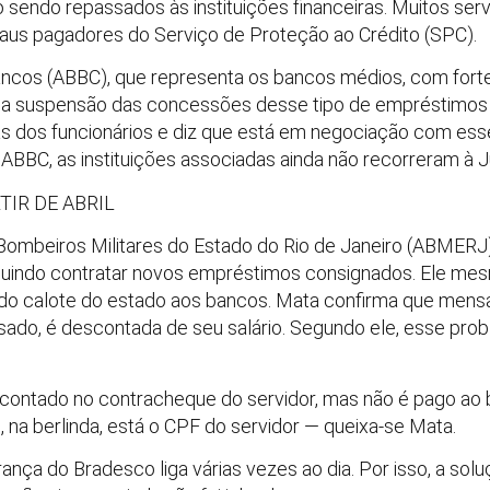
 sendo repassados às instituições financeiras. Muitos servi
maus pagadores do Serviço de Proteção ao Crédito (SPC).
Bancos (ABBC), que representa os bancos médios, com for
a a suspensão das concessões desse tipo de empréstimos 
s dos funcionários e diz que está em negociação com esse
a ABBC, as instituições associadas ainda não recorreram à J
TIR DE ABRIL
Bombeiros Militares do Estado do Rio de Janeiro (ABMERJ
uindo contratar novos empréstimos consignados. Ele mesm
 do calote do estado aos bancos. Mata confirma que mens
sado, é descontada de seu salário. Segundo ele, esse prob
contado no contracheque do servidor, mas não é pago ao b
 na berlinda, está o CPF do servidor — queixa-se Mata.
nça do Bradesco liga várias vezes ao dia. Por isso, a soluç