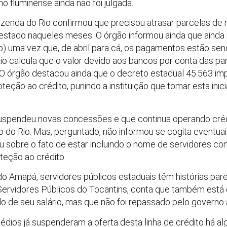
 fluminense ainda não foi julgada.
azenda do Rio confirmou que precisou atrasar parcelas de m
do estado naqueles meses. O órgão informou ainda que ain
ção) uma vez que, de abril para cá, os pagamentos estão se
io calcula que o valor devido aos bancos por conta das pa
 O órgão destacou ainda que o decreto estadual 45.563 i
teção ao crédito, punindo a instituição que tomar esta inic
uspendeu novas concessões e que continua operando créd
o do Rio. Mas, perguntado, não informou se cogita eventuai
u sobre o fato de estar incluindo o nome de servidores 
teção ao crédito.
 Amapá, servidores públicos estaduais têm histórias parec
 Servidores Públicos do Tocantins, conta que também está
 de seu salário, mas que não foi repassado pelo governo 
édios já suspenderam a oferta desta linha de crédito há al