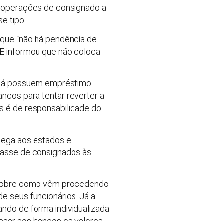
s operações de consignado a
e tipo.
 que “não há pendência de
. E informou que não coloca
il já possuem empréstimo
ancos para tentar reverter a
es é de responsabilidade do
hega aos estados e
epasse de consignados às
r sobre como vêm procedendo
e seus funcionários. Já a
ndo de forma individualizada
assar aos bancos os valores