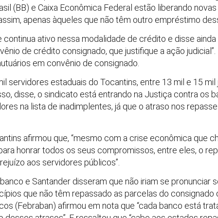
asil (BB) e Caixa Econômica Federal estão liberando nova
assim, apenas àqueles que não têm outro empréstimo dess
 continua ativo nessa modalidade de crédito e disse ainda
ênio de crédito consignado, que justifique a ação judicial”
utuários em convênio de consignado.
mil servidores estaduais do Tocantins, entre 13 mil e 15 m
so, disse, o sindicato está entrando na Justiça contra os b
res na lista de inadimplentes, já que o atraso nos repass
antins afirmou que, “mesmo com a crise econômica que c
 para honrar todos os seus compromissos, entre eles, o r
rejuízo aos servidores públicos”.
banco e Santander disseram que não iriam se pronuncia
ípios que não têm repassado as parcelas do consignado d
cos (Febraban) afirmou em nota que “cada banco está trata
o desses atrasos”. E ressaltou que “cabe aos estados rep