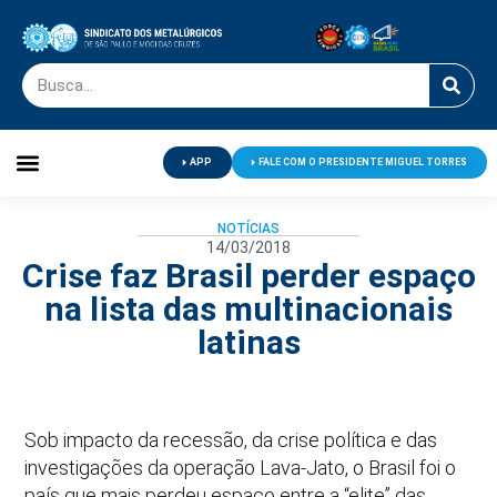
APP
FALE COM O PRESIDENTE MIGUEL TORRES
Palavra do Presidente
Jornal O Metalúrgico
Clube de Campo
Centro de Lazer
NOTÍCIAS
14/03/2018
Crise faz Brasil perder espaço
na lista das multinacionais
latinas
Sob impacto da recessão, da crise política e das
investigações da operação Lava-Jato, o Brasil foi o
país que mais perdeu espaço entre a “elite” das