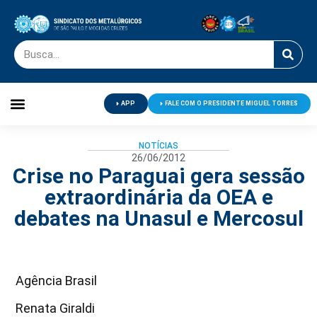
APP
FALE COM O PRESIDENTE MIGUEL TORRES
Palavra do Presidente
Jornal O Metalúrgico
Clube de Campo
Centro de Lazer
NOTÍCIAS
26/06/2012
Crise no Paraguai gera sessão
extraordinária da OEA e
debates na Unasul e Mercosul
Agência Brasil
Renata Giraldi