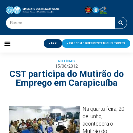
APP
FALE COM O PRESIDENTE MIGUEL TORRES
Palavra do Presidente
Jornal O Metalúrgico
Clube de Campo
Centro de Lazer
NOTÍCIAS
15/06/2012
CST participa do Mutirão do
Emprego em Carapicuíba
Na quarta-feira, 20
de junho,
acontecerá o
Mutirão do