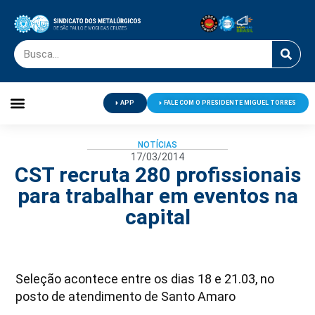
APP
FALE COM O PRESIDENTE MIGUEL TORRES
Palavra do Presidente
Jornal O Metalúrgico
Clube de Campo
Centro de Lazer
NOTÍCIAS
17/03/2014
CST recruta 280 profissionais
para trabalhar em eventos na
capital
Seleção acontece entre os dias 18 e 21.03, no
posto de atendimento de Santo Amaro