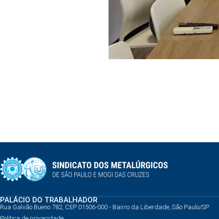
PALÁCIO DO TRABALHADOR
Rua Galvão Bueno 782, CEP 01506-000 - Bairro da Liberdade, São Paulo/SP
Política de privacidade