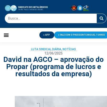
APP
FALE COM O PRESIDENTE MIGUEL TORRES
Palavra do Presidente
Jornal O Metalúrgico
Clube de Campo
Centro de Lazer
LUTA SINDICAL DIÁRIA
,
NOTÍCIAS
12/06/2025
David na AGCO – aprovação do
Propar (programa de lucros e
resultados da empresa)