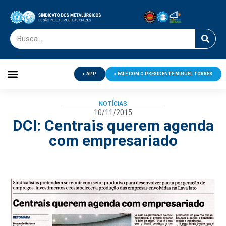
APP
FALE COM O PRESIDENTE MIGUEL TORRES
Palavra do Presidente
Jornal O Metalúrgico
Clube de Campo
Centro de Lazer
NOTÍCIAS
10/11/2015
DCI: Centrais querem agenda
com empresariado