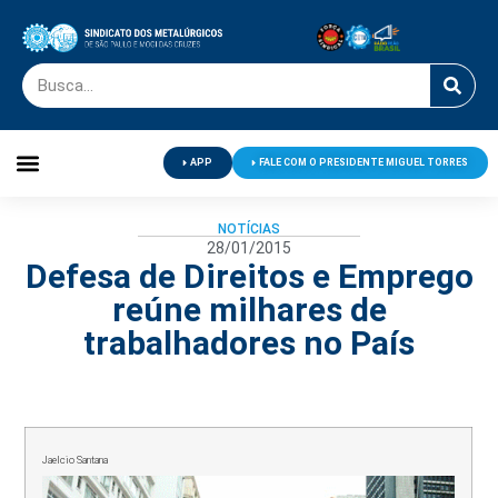
APP
FALE COM O PRESIDENTE MIGUEL TORRES
Palavra do Presidente
Jornal O Metalúrgico
Clube de Campo
Centro de Lazer
NOTÍCIAS
28/01/2015
Defesa de Direitos e Emprego
reúne milhares de
trabalhadores no País
Jaelcio Santana