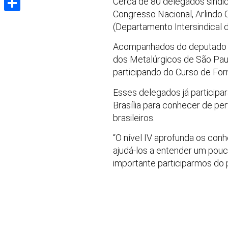
Cerca de 80 delegados sindic
Congresso Nacional, Arlindo C
Share
(Departamento Intersindical 
Acompanhados do deputado fed
dos Metalúrgicos de São Paulo
participando do Curso de Fo
Esses delegados já participaram
Brasília para conhecer de pe
brasileiros.
“O nível IV aprofunda os con
ajudá-los a entender um pouco
importante participarmos do p