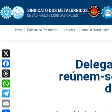
Home
Palavra do Presidente
Notícias
Jornal O Metalúrgico
Delega
X
Facebook
reúnem-se
Threads
d
WhatsApp
Telegram
Email