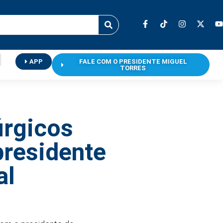
APP
FALE COM O PRESIDENTE MIGUEL
TORRES
úrgicos
presidente
al