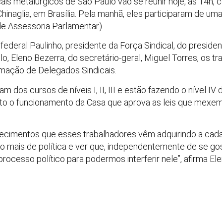
ais metalúrgicos de São Paulo vão se reunir hoje, às 14h,
hinaglia, em Brasília. Pela manhã, eles participaram de uma
de Assessoria Parlamentar).
eral Paulinho, presidente da Força Sindical, do president
, Eleno Bezerra, do secretário-geral, Miguel Torres, os t
rmação de Delegados Sindicais.
 dos cursos de níveis I, II, III e estão fazendo o nível IV d
rto o funcionamento da Casa que aprova as leis que mexe
hecimentos que esses trabalhadores vêm adquirindo a cad
 mais de política e ver que, independentemente de se gost
rocesso político para podermos interferir nele”, afirma El