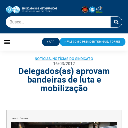
APP
FALE COM O PRESIDENTE MIGUEL TORRES
Palavra do Presidente
Jornal O Metalúrgico
Clube de Campo
Centro de Lazer
NOTÍCIAS
,
NOTÍCIAS DO SINDICATO
16/03/2012
Delegados(as) aprovam
bandeiras de luta e
mobilização
Jaelcio Santana