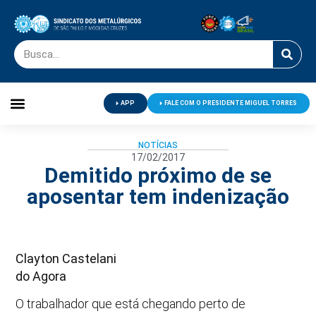
APP
FALE COM O PRESIDENTE MIGUEL TORRES
Palavra do Presidente
Jornal O Metalúrgico
Clube de Campo
Centro de Lazer
NOTÍCIAS
17/02/2017
Demitido próximo de se
aposentar tem indenização
Clayton Castelani
do Agora
O trabalhador que está chegando perto de