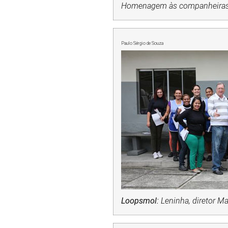
Homenagem às companheira
Paulo Sérgio de Souza
Loopsmol:
Leninha, diretor M