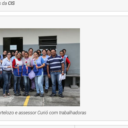
s da
CIS
artelozo e assessor Curió com trabalhadoras