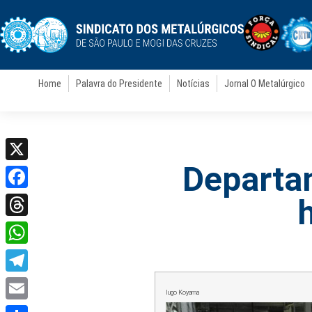
Home
Palavra do Presidente
Notícias
Jornal O Metalúrgico
Departam
X
Facebook
Threads
WhatsApp
Telegram
Iugo Koyama
Email