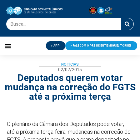
APP
FALE COM O PRESIDENTE MIGUEL TORRES
Palavra do Presidente
Jornal O Metalúrgico
Clube de Campo
Centro de Lazer
NOTÍCIAS
02/07/2015
Deputados querem votar
mudança na correção do FGTS
até a próxima terça
O plenário da Câmara dos Deputados pode votar,
até a próxima terça-feira, mudanças na correção do
FGTS. A proposta prevê que a grana depositada no