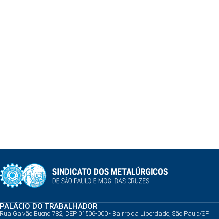
PALÁCIO DO TRABALHADOR
Rua Galvão Bueno 782, CEP 01506-000 - Bairro da Liberdade, São Paulo/SP