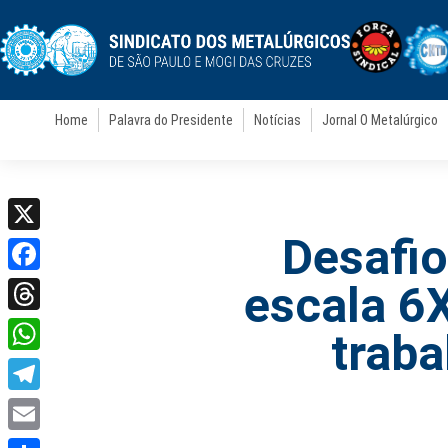
Home
Palavra do Presidente
Notícias
Jornal O Metalúrgico
Desafio
X
Facebook
escala 6
Threads
traba
WhatsApp
Telegram
Email